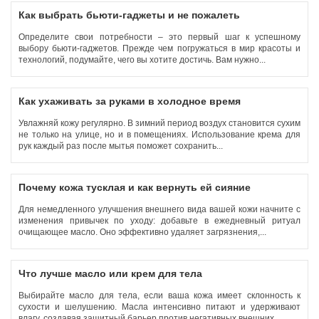
Как выбрать бьюти-гаджеты и не пожалеть
Определите свои потребности – это первый шаг к успешному
выбору бьюти-гаджетов. Прежде чем погружаться в мир красоты и
технологий, подумайте, чего вы хотите достичь. Вам нужно...
Как ухаживать за руками в холодное время
Увлажняй кожу регулярно. В зимний период воздух становится сухим
не только на улице, но и в помещениях. Использование крема для
рук каждый раз после мытья поможет сохранить...
Почему кожа тусклая и как вернуть ей сияние
Для немедленного улучшения внешнего вида вашей кожи начните с
изменения привычек по уходу: добавьте в ежедневный ритуал
очищающее масло. Оно эффективно удаляет загрязнения,...
Что лучше масло или крем для тела
Выбирайте масло для тела, если ваша кожа имеет склонность к
сухости и шелушению. Масла интенсивно питают и удерживают
влагу, создавая защитный барьер против негативных внешних...