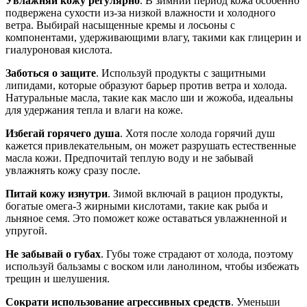
Увлажняй кожу регулярно
. В зимний период кожа особенно
подвержена сухости из-за низкой влажности и холодного
ветра. Выбирай насыщенные кремы и лосьоны с
компонентами, удерживающими влагу, такими как глицерин и
гиалуроновая кислота.
Заботься о защите
. Используй продукты с защитными
липидами, которые образуют барьер против ветра и холода.
Натуральные масла, такие как масло ши и жожоба, идеальны
для удержания тепла и влаги на коже.
Избегай горячего душа
. Хотя после холода горячий душ
кажется привлекательным, он может разрушать естественные
масла кожи. Предпочитай теплую воду и не забывай
увлажнять кожу сразу после.
Питай кожу изнутри
. Зимой включай в рацион продукты,
богатые омега-3 жирными кислотами, такие как рыба и
льняное семя. Это поможет коже оставаться увлажненной и
упругой.
Не забывай о губах
. Губы тоже страдают от холода, поэтому
используй бальзамы с воском или ланолином, чтобы избежать
трещин и шелушения.
Сократи использование агрессивных средств
. Уменьши