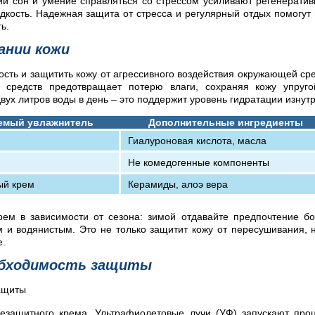
й сон и умение справляться со стрессом усиливают регенерати
адкость. Надежная защита от стресса и регулярный отдых помогут
ь.
ании кожи
ость и защитить кожу от агрессивного воздействия окружающей ср
 средств предотвращает потерю влаги, сохраняя кожу упруг
ух литров воды в день – это поддержит уровень гидратации изнутр
емый увлажнитель
Дополнительные ингредиенты
Гиалуроновая кислота, масла
Не комедогенные компоненты
ый крем
Керамиды, алоэ вера
ем в зависимости от сезона: зимой отдавайте предпочтение б
 и водянистым. Это не только защитит кожу от пересушивания, 
е.
обходимость защиты
цезащитного крема. Ультрафиолетовые лучи (УФ) запускают про