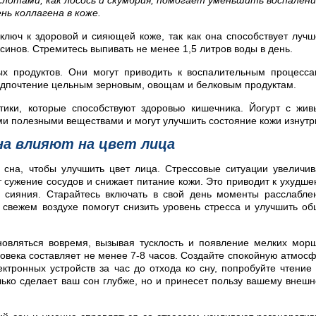
слотами, как лосось и скумбрия, помогает уменьшить воспалени
ь коллагена в коже.
ключ к здоровой и сияющей коже, так как она способствует луч
синов. Стремитесь выпивать не менее 1,5 литров воды в день.
ых продуктов. Они могут приводить к воспалительным процесс
едпочтение цельным зерновым, овощам и белковым продуктам.
тики, которые способствуют здоровью кишечника. Йогурт с жи
ми полезными веществами и могут улучшить состояние кожи изнутр
на влияют на цвет лица
 сна, чтобы улучшить цвет лица. Стрессовые ситуации увеличи
т сужение сосудов и снижает питание кожи. Это приводит к ухудш
о сияния. Старайтесь включать в свой день моменты расслабле
 свежем воздухе помогут снизить уровень стресса и улучшить о
новляться вовремя, вызывая тусклость и появление мелких мор
овека составляет не менее 7-8 часов. Создайте спокойную атмос
ктронных устройств за час до отхода ко сну, попробуйте чтение
ько сделает ваш сон глубже, но и принесет пользу вашему внеш