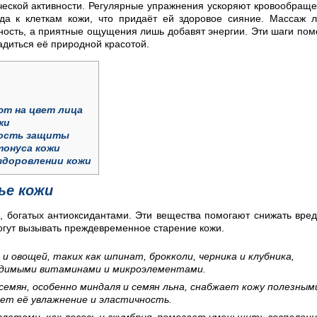
ческой активности. Регулярные упражнения ускоряют кровообращ
ода к клеткам кожи, что придаёт ей здоровое сияние. Массаж 
ость, а приятные ощущения лишь добавят энергии. Эти шаги пом
ладиться её природной красотой.
ют на цвет лица
жи
мость защиты
онуса кожи
здоровлении кожи
ье кожи
, богатых антиоксидантами. Эти вещества помогают снижать вре
огут вызывать преждевременное старение кожи.
и овощей, таких как шпинат, брокколи, черника и клубника,
одимыми витаминами и микроэлементами.
семян, особенно миндаля и семян льна, снабжает кожу полезным
ет её увлажнение и эластичность.