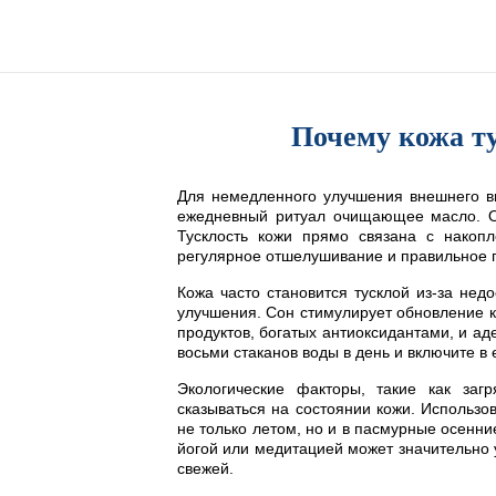
Почему кожа ту
Для немедленного улучшения внешнего ви
ежедневный ритуал очищающее масло. Он
Тусклость кожи прямо связана с накоп
регулярное отшелушивание и правильное 
Кожа часто становится тусклой из-за нед
улучшения. Сон стимулирует обновление к
продуктов, богатых антиоксидантами, и ад
восьми стаканов воды в день и включите в
Экологические факторы, такие как загр
сказываться на состоянии кожи. Использо
не только летом, но и в пасмурные осенни
йогой или медитацией может значительно 
свежей.