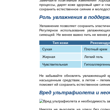
Замечайте позитивные изменения! Хороши
процессы, дарят коже здоровый цвет и гл
сохранить естественное сияние и молодост
Роль увлажнения в поддерж
Увлажнение позволяет сохранить эластичн
Регулярное использование увлажняющих
сияющей. Не менее важно пить не менее дв
Тип кожи
Рекоменду
Сухая
Плотный крем
Жирная
Легкий гель
Чувствительная
Гипоаллергенн
Не забывайте обновлять увлажняющий кр
насыщенным средствам, а летом – легким
поможет ей сохранить естественное сияни
Вред ультрафиолета и не
Никогда не выходите на улицу без солн