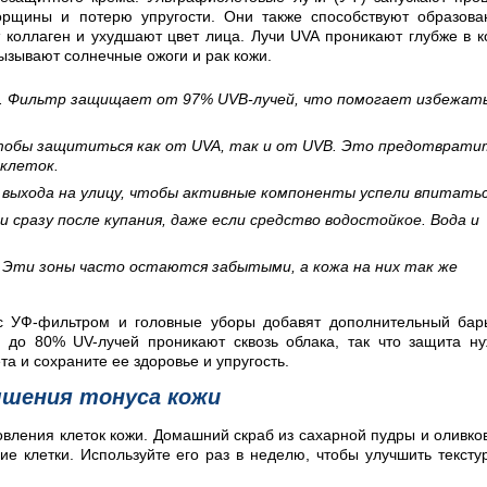
орщины и потерю упругости. Они также способствуют образов
коллаген и ухудшают цвет лица. Лучи UVA проникают глубже в к
вызывают солнечные ожоги и рак кожи.
30. Фильтр защищает от 97% UVB-лучей, что помогает избежат
тобы защититься как от UVA, так и от UVB. Это предотврати
клеток.
 выхода на улицу, чтобы активные компоненты успели впитатьс
 сразу после купания, даже если средство водостойкое. Вода и
. Эти зоны часто остаются забытыми, а кожа на них так же
с УФ-фильтром и головные уборы добавят дополнительный бар
у до 80% UV-лучей проникают сквозь облака, так что защита н
а и сохраните ее здоровье и упругость.
шения тонуса кожи
овления клеток кожи. Домашний скраб из сахарной пудры и оливко
 клетки. Используйте его раз в неделю, чтобы улучшить тексту