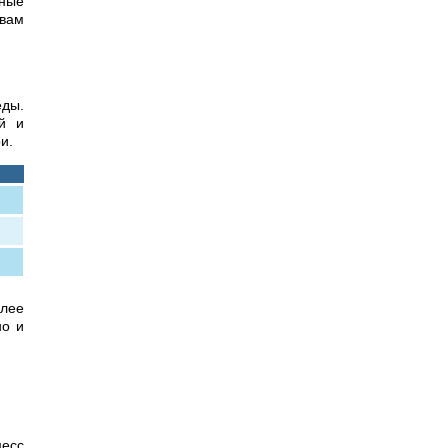
вные
 вам
еды.
ой и
и.
олее
но и
цесс