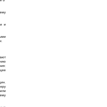
е и
шему
ам и
выми
и.
вают
ению
ния:
бщее
щин.
феру
 или
нему