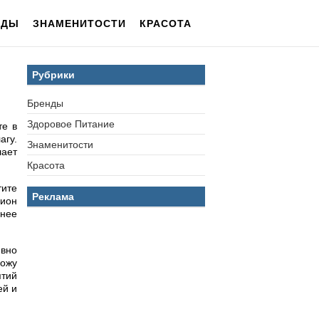
НДЫ
ЗНАМЕНИТОСТИ
КРАСОТА
Рубрики
Бренды
Здоровое Питание
те в
агу.
Знаменитости
лает
Красота
тите
Реклама
цион
енее
ивно
кожу
ятий
ей и