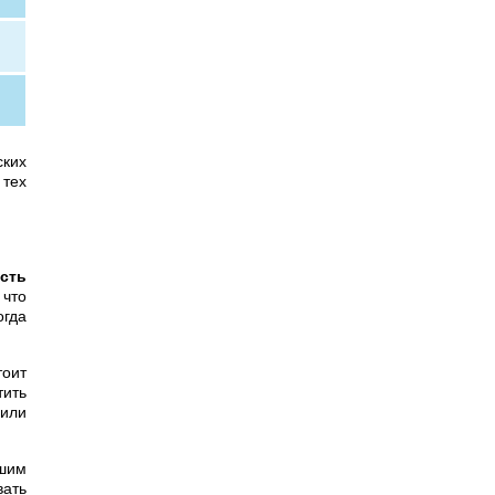
ских
 тех
сть
 что
огда
тоит
тить
 или
ьшим
ать