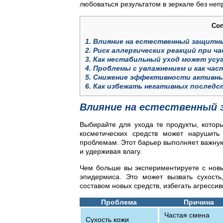
любоваться результатом в зеркале без не
Con
1.
Влияние на естественный защитны
2.
Риск аллергических реакций при ч
3.
Как нестабильный уход может усуг
4.
Проблемы с увлажнением и как час
5.
Снижение эффективности активных
6.
Как избежать негативных последс
Влияние на естественный 
Выбирайте для ухода те продукты, котор
косметических средств может нарушить
проблемам. Этот барьер выполняет важную
и удерживая влагу.
Чем больше вы экспериментируете с нов
эпидермиса. Это может вызвать сухость
составом новых средств, избегать агресс
Проблема
Причина
Частая смена
Сухость кожи