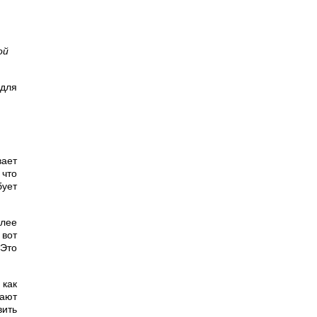
ой
 для
вает
 что
ует
олее
 вот
 Это
 как
гают
вить