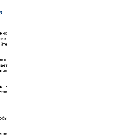
в
янно
вие.
яйте
вать
шает
ения
ь к
ства
тобы
.
ство