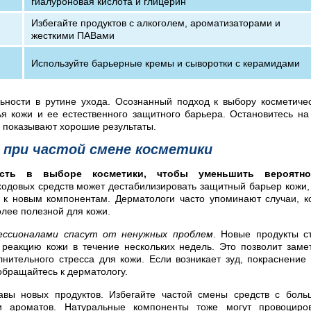
гиалуроновая кислота и глицерин
Избегайте продуктов с алкоголем, ароматизаторами и
жесткими ПАВами
Используйте барьерные кремы и сыворотки с керамидами
ьности в рутине ухода. Осознанный подход к выбору косметиче
я кожи и ее естественного защитного барьера. Остановитесь на
 показывают хорошие результаты.
й при частой смене косметики
ность в выборе косметики, чтобы уменьшить вероятно
одовых средств может дестабилизировать защитный барьер кожи,
 к новым компонентам. Дерматологи часто упоминают случаи, к
олее полезной для кожи.
ессионалами спасут от ненужных проблем
. Новые продукты с
 реакцию кожи в течение нескольких недель. Это позволит заме
нительного стресса для кожи. Если возникает зуд, покраснение
обращайтесь к дерматологу.
авы новых продуктов. Избегайте частой смены средств с бол
и ароматов. Натуральные компоненты тоже могут провоциров