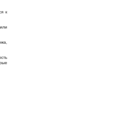
ся к
 или
ожа,
ость
орые