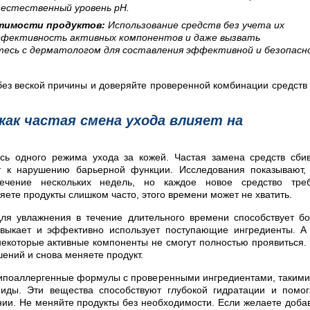
естественный уровень pH.
тимости продуктов:
Использование средств без учета их
ффективность активных компонентов и даже вызвать
тесь с дерматологом для составления эффективной и безопасн
без веской причины и доверяйте проверенной комбинации средств
как частая смена ухода влияет на
сь одного режима ухода за кожей. Частая замена средств сби
т к нарушению барьерной функции. Исследования показывают,
ечение нескольких недель, но каждое новое средство треб
ете продукты слишком часто, этого времени может не хватить.
для увлажнения в течение длительного времени способствует б
ривыкает и эффективно использует поступающие ингредиенты. А
 некоторые активные компоненты не смогут полностью проявиться.
шений и снова меняете продукт.
гипоаллергенные формулы с проверенными ингредиентами, такими
миды. Эти вещества способствуют глубокой гидратации и помо
ии. Не меняйте продукты без необходимости. Если желаете доба