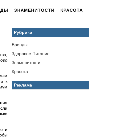
НДЫ
ЗНАМЕНИТОСТИ
КРАСОТА
Рубрики
Бренды
Здоровое Питание
тва,
ого
Знаменитости
Красота
орым
ти к
Реклама
имум
ния
если
лько
ье и
тобы