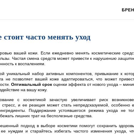
БРЕ
 стоит часто менять уход
ровью вашей кожи. Если ежедневно менять косметические средс
льзы. Частая смена средств может привести к
нарушению защитн
нность к воспалениям.
вой уникальный набор активных компонентов, привыкание к кот
та не позволяет вашей коже адаптироваться, что может привес
ости.
Оптимальный срок
оценки эффекта от нового ухода – мин
здействие на вашу кожу.
ование с косметикой зачастую увеличивает риск возникнове
 стресс, и ее реакция может стать непредсказуемой, особенно 
ингредиенты. Поддержание устоявшегося режима ухода не то
збежать лишних трат на бесполезные средства.
вешенный подход в выборе косметики помогут сохранить здоров
 ее нуждам и старайтесь избегать частого изменения ухода, ч