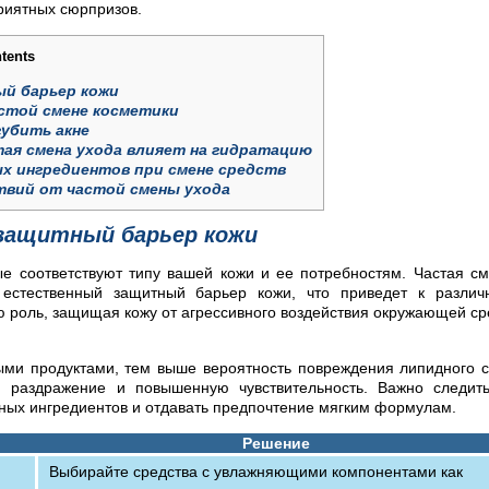
приятных сюрпризов.
tents
й барьер кожи
астой смене косметики
убить акне
тая смена ухода влияет на гидратацию
 ингредиентов при смене средств
твий от частой смены ухода
защитный барьер кожи
ые соответствуют типу вашей кожи и ее потребностям. Частая с
 естественный защитный барьер кожи, что приведет к разли
 роль, защищая кожу от агрессивного воздействия окружающей с
ыми продуктами, тем выше вероятность повреждения липидного 
, раздражение и повышенную чувствительность. Важно следит
ивных ингредиентов и отдавать предпочтение мягким формулам.
Решение
Выбирайте средства с увлажняющими компонентами как