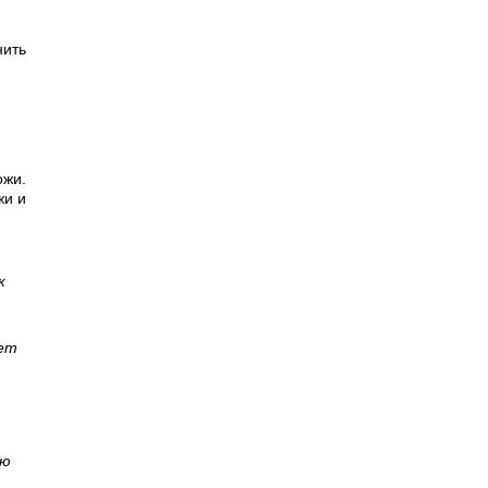
нить
ожи.
жи и
к
яет
ию