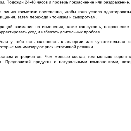
ом. Подожди 24-48 часов и проверь покраснение или раздражение.
ю линию косметики постепенно, чтобы кожа успела адаптировать
ищения, затем переходи к тоникам и сывороткам.
ращай внимание на изменения, такие как сухость, покраснение
рректировать уход и избежать длительных проблем.
сли у тебя есть склонность к аллергии или чувствительная к
которые минимизируют риск негативной реакции.
ством ингредиентов. Чем меньше состав, тем меньше вероятн
я. Предпочитай продукты с натуральными компонентами, кот