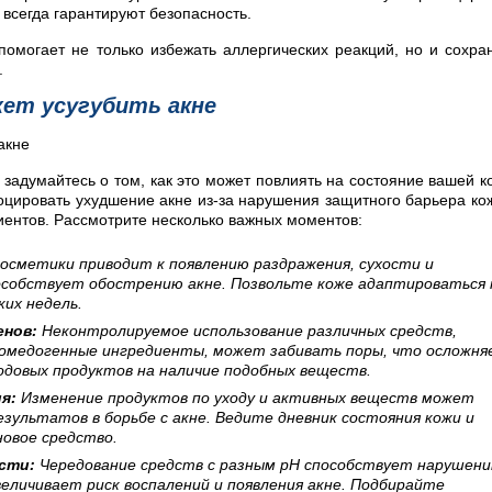
всегда гарантируют безопасность.
омогает не только избежать аллергических реакций, но и сохра
.
жет усугубить акне
 задумайтесь о том, как это может повлиять на состояние вашей к
цировать ухудшение акне из-за нарушения защитного барьера ко
иентов. Рассмотрите несколько важных моментов:
осметики приводит к появлению раздражения, сухости и
пособствует обострению акне. Позвольте коже адаптироваться 
ких недель.
енов:
Неконтролируемое использование различных средств,
комедогенные ингредиенты, может забивать поры, что осложн
одовых продуктов на наличие подобных веществ.
я:
Изменение продуктов по уходу и активных веществ может
ультатов в борьбе с акне. Ведите дневник состояния кожи и
овое средство.
сти:
Чередование средств с разным pH способствует нарушен
еличивает риск воспалений и появления акне. Подбирайте