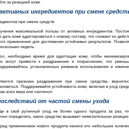
йте за реакцией кожи.
ктивных ингредиентов при смене средст
лучения максимальной пользы от активных ингредиентов. Посто
дать коже адаптироваться к новому составу, что снижает их дейст
ого применения для достижения устойчивых результатов. Позвол
нескольких недель.
нол, необходимо время для адаптации кожи, чтобы минимизиро
не могут привести к раздражению и покраснению, что умень
идерживайтесь установленных режимов использования и измен
ляются признаки раздражения при смене средства, вернитес
новиться. Поддерживайте устойчивость кожи, включая в уход сред
ак алоэ вера или пантенол.
последствий от частой смены ухода
оди в свой рутинный уход не более одного продукта за раз, ч
очно определить, какое средство вызывает нежелательные реакции
еред применением нового продукта нанеси его небольшое количе