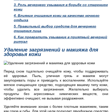
3.
Роль вечернего умывания в борьбе со старением
кожи
4.
Влияние очищения кожи на качество ночного
отдыха
5.
Правильный выбор средств для вечернего
очищения лица
6.
Как превратить умывание в приятный вечерний
ритуал
Удаление загрязнений и макияжа для
здоровья кожи
Перед сном тщательно очищайте кожу, чтобы поддерживать
её здоровье. Пыль, уличная грязь и макияж могут
закупоривать поры и приводить к воспалениям. Используйте
мягкое очищающее средство, подходящее вашему типу кожи,
чтобы удалить все загрязнения. Желательно выбирать
продукты без агрессивных химических веществ, они
эффективно очищают, не вызывая раздражения.
Уделяйте внимание зонам с более плотным макияжем, таким
как глаза и губы. Для этой цели подходит двухфазное средство