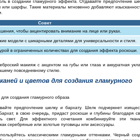
оль в создании гламурного эффекта. Отдавайте предпочтение ше
опы или шарфы. Такие материалы мгновенно добавляют изысканнос
и.
Совет
шения, чтобы акцентировать внимание на лице или руках.
ские модели с шикарными деталями для универсальности и стиля.
турой в ограниченных количествах для создания эффекта роскоши.
броский макияж с акцентом на губы или глаза и аккуратная укл
вашему повседневному стилю.
аней и цветов для создания гламурного
вайте предпочтение шелку и бархату. Шелк подчеркнет изящес
 Бархат, в свою очередь, придаст роскоши и глубины благодаря с
ть свет. Для эффектного сочетания комбинируйте эти ткан
ак серебряные или золотые пуговицы или аксессуары.
спользуйтесь классическими гламурными оттенками. Черный соз