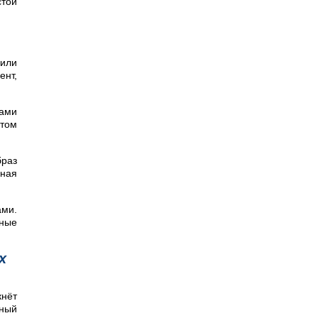
стой
 или
ент,
тами
том
браз
нная
ами.
йные
х
кнёт
вный