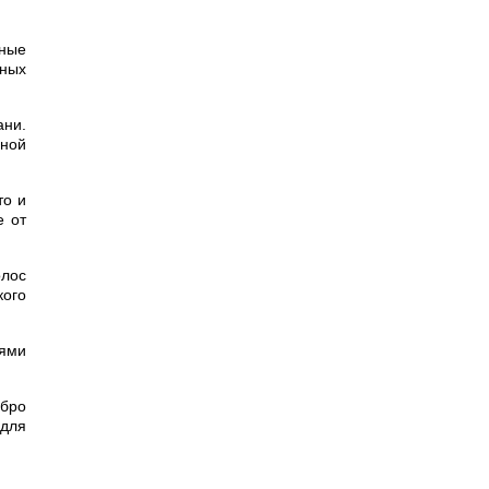
чные
тных
ни.
ьной
то и
е от
олос
кого
ями
ебро
 для