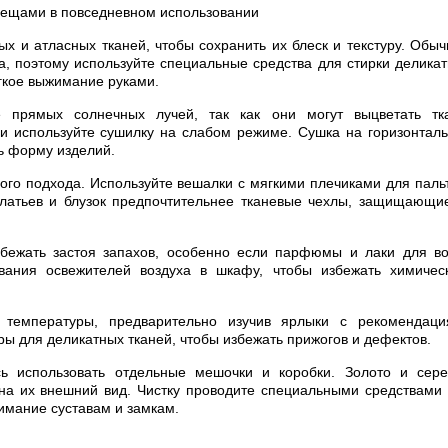
х и атласных тканей, чтобы сохранить их блеск и текстуру. Обы
, поэтому используйте специальные средства для стирки делика
егкое выжимание руками.
 прямых солнечных лучей, так как они могут выцветать тка
и используйте сушилку на слабом режиме. Сушка на горизонтал
ь форму изделий.
го подхода. Используйте вешалки с мягкими плечиками для паль
 платьев и блузок предпочтительнее тканевые чехлы, защищающи
збежать застоя запахов, особенно если парфюмы и лаки для в
ования освежителей воздуха в шкафу, чтобы избежать химичес
температуры, предварительно изучив ярлыки с рекомендаци
ы для деликатных тканей, чтобы избежать прижогов и дефектов.
сь использовать отдельные мешочки и коробки. Золото и сер
 на их внешний вид. Чистку проводите специальными средствами
имание суставам и замкам.