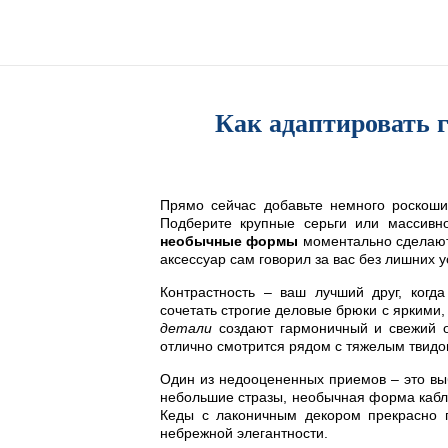
Как адаптировать 
Прямо сейчас добавьте немного роскоши
Подберите крупные серьги или массивно
необычные формы
моментально сделают
аксессуар сам говорил за вас без лишних у
Контрастность – ваш лучший друг, когд
сочетать строгие деловые брюки с яркими
детали
создают гармоничный и свежий о
отлично смотрится рядом с тяжелым твидо
Один из недооцененных приемов – это вы
небольшие стразы, необычная форма каблу
Кеды с лаконичным декором прекрасно п
небрежной элегантности.