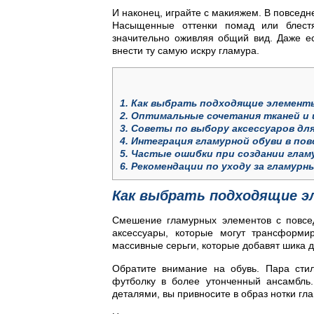
И наконец, играйте с макияжем. В повседн
Насыщенные оттенки помад или блестя
значительно оживляя общий вид. Даже е
внести ту самую искру гламура.
1.
Как выбрать подходящие элементы
2.
Оптимальные сочетания тканей и ц
3.
Советы по выбору аксессуаров для
4.
Интеграция гламурной обуви в пов
5.
Частые ошибки при создании гламу
6.
Рекомендации по уходу за гламурн
Как выбрать подходящие э
Смешение гламурных элементов с повсе
аксессуары, которые могут трансформи
массивные серьги, которые добавят шика 
Обратите внимание на обувь. Пара сти
футболку в более утонченный ансамбль
деталями, вы привносите в образ нотки гл