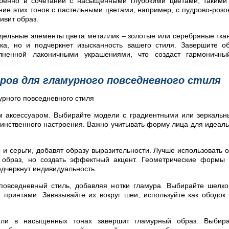
бенно в сочетании с насыщенными глубокими цветами, такими
ие этих тонов с пастельными цветами, например, с пудрово-роз
ивит образ.
отдельные элементы цвета металлик – золотые или серебряные тка
ска, но и подчеркнет изысканность вашего стиля. Завершите о
олненной лаконичными украшениями, что создаст гармоничны
ров для гламурного повседневного стиля
м аксессуаром. Выбирайте модели с градиентными или зеркаль
таинственного настроения. Важно учитывать форму лица для идеал
 и серьги, добавят образу выразительности. Лучше использовать 
 образ, но создать эффектный акцент. Геометрические формы
одчеркнут индивидуальность.
повседневный стиль, добавляя нотки гламура. Выбирайте шелк
 принтами. Завязывайте их вокруг шеи, используйте как ободок
или в насыщенных тонах завершит гламурный образ. Выбира