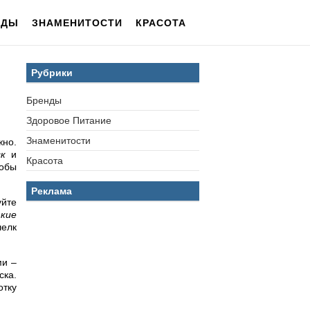
НДЫ
ЗНАМЕНИТОСТИ
КРАСОТА
Рубрики
Бренды
Здоровое Питание
Знаменитости
жно.
к
и
Красота
тобы
Реклама
уйте
зкие
шелк
ми –
ска.
отку