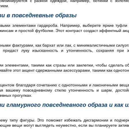
омбинируются с разной одеждой, например, ботинки с золоти
тием.
ви в повседневные образы
зовыми элементами гардероба. Например, выберите яркие туфли
жинсам и простой футболке. Этот контраст создаст эффектный акц
ными фактурами, как бархат или лак, с минималистичными силуэ
придаст луку изысканность и утонченность, сохраняя при э
и элементами, такими как стразы или заклепки, чтобы сделать о
айте этот акцент сдержанными аксессуарами, такими как одното
акцентом благодаря сочетанию с однотонными и лаконичными вещ
вая вашему повседневному стилю утонченность и шарм, досто
евных прогулках.
и гламурного повседневного образа и как и
шему типу фигуры. Это поможет избежать дисгармонии и подчер
ющие вещи могут выглядеть неуместно, если вы планируете акти