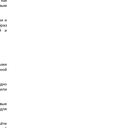
 как
овым
ни и
браз
й и
ными
ьной
одно
 или
овые
 для
йте