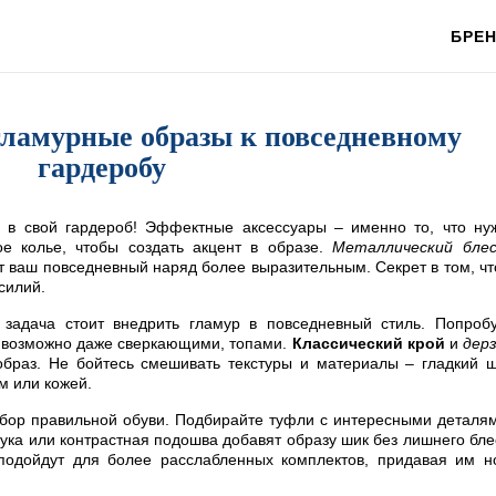
БРЕ
гламурные образы к повседневному
гардеробу
 в свой гардероб! Эффектные аксессуары – именно то, что ну
е колье, чтобы создать акцент в образе.
Металлический блес
 ваш повседневный наряд более выразительным. Секрет в том, ч
силий.
а задача стоит внедрить гламур в повседневный стиль. Попроб
, возможно даже сверкающими, топами.
Классический крой
и
дер
браз. Не бойтесь смешивать текстуры и материалы – гладкий 
м или кожей.
бор правильной обуви. Подбирайте туфли с интересными деталя
ка или контрастная подошва добавят образу шик без лишнего бле
одойдут для более расслабленных комплектов, придавая им н