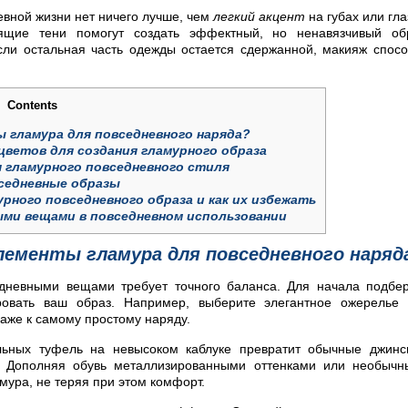
евной жизни нет ничего лучше, чем
легкий акцент
на губах или гла
щие тени помогут создать эффектный, но ненавязчивый обр
сли остальная часть одежды остается сдержанной, макияж спос
Contents
 гламура для повседневного наряда?
ветов для создания гламурного образа
 гламурного повседневного стиля
седневные образы
рного повседневного образа и как их избежать
ыми вещами в повседневном использовании
лементы гламура для повседневного наряд
дневными вещами требует точного баланса. Для начала подбе
ровать ваш образ. Например, выберите элегантное ожерелье
даже к самому простому наряду.
льных туфель на невысоком каблуке превратит обычные джин
. Дополняя обувь металлизированными оттенками или необыч
амура, не теряя при этом комфорт.