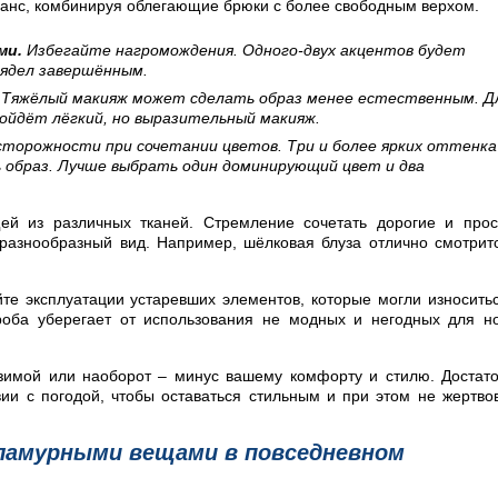
аланс, комбинируя облегающие брюки с более свободным верхом.
ми.
Избегайте нагромождения. Одного-двух акцентов будет
лядел завершённым.
Тяжёлый макияж может сделать образ менее естественным. Д
дойдёт лёгкий, но выразительный макияж.
торожности при сочетании цветов. Три и более ярких оттенка
 образ. Лучше выбрать один доминирующий цвет и два
ей из различных тканей. Стремление сочетать дорогие и про
разнообразный вид. Например, шёлковая блуза отлично смотрит
те эксплуатации устаревших элементов, которые могли износить
ероба уберегает от использования не модных и негодных для н
 зимой или наоборот – минус вашему комфорту и стилю. Достат
ии с погодой, чтобы оставаться стильным и при этом не жертво
гламурными вещами в повседневном