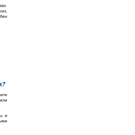
зах.
аз,
обен
а?
рите
 или
сы и
ными