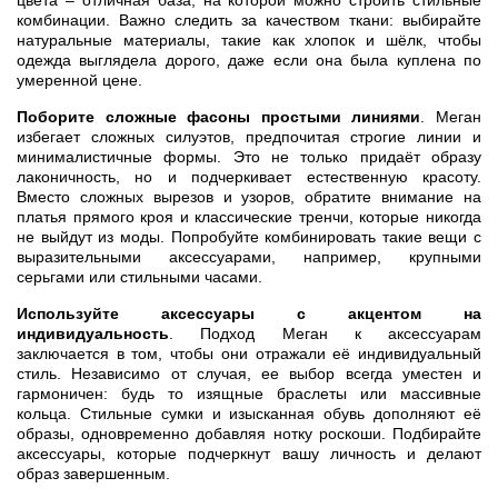
цвета – отличная база, на которой можно строить стильные
комбинации. Важно следить за качеством ткани: выбирайте
натуральные материалы, такие как хлопок и шёлк, чтобы
одежда выглядела дорого, даже если она была куплена по
умеренной цене.
Поборите сложные фасоны простыми линиями
. Меган
избегает сложных силуэтов, предпочитая строгие линии и
минималистичные формы. Это не только придаёт образу
лаконичность, но и подчеркивает естественную красоту.
Вместо сложных вырезов и узоров, обратите внимание на
платья прямого кроя и классические тренчи, которые никогда
не выйдут из моды. Попробуйте комбинировать такие вещи с
выразительными аксессуарами, например, крупными
серьгами или стильными часами.
Используйте аксессуары с акцентом на
индивидуальность
. Подход Меган к аксессуарам
заключается в том, чтобы они отражали её индивидуальный
стиль. Независимо от случая, ее выбор всегда уместен и
гармоничен: будь то изящные браслеты или массивные
кольца. Стильные сумки и изысканная обувь дополняют её
образы, одновременно добавляя нотку роскоши. Подбирайте
аксессуары, которые подчеркнут вашу личность и делают
образ завершенным.