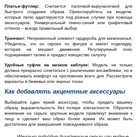
Платье-футляр:
Считается палочкой-выручалочкой для
быстрого создания образа. Ориентируйтесь на модели,
которые легко адаптируются под разные случаи при помощи
аксессуаров. Универсальный темно-синий или графитовый
оттенок – всегда правильный выбор.
Тренчкот:
Непременный элемент гардероба для межсезонья.
Убедитесь, что он скроен по фигуре и имеет подкладку,
которая не мешает движению. Регулируемый пояс
подчеркивает талию и придаст изящество силуэту.
Удобные туфли на низком каблуке:
Модель не только
должна прекрасно сочетаться с различными ансамблями, но и
обеспечивать комфорт на протяжении всего дня. Рассмотрите
варианты в бежевых или черных тонах.
Как добавлять акцентные аксессуары
Выбирайте один яркий аксессуар, чтобы придать вашему
образу выразительность без потери элегантности. Обратите
внимание на серьги: крупные модели привлекут внимание к
лицу и сделают ваш образ более ярким. Их может быть
достаточно для завершения повседневного образа.
Идеально подойдут дизайнерские серьги или модные