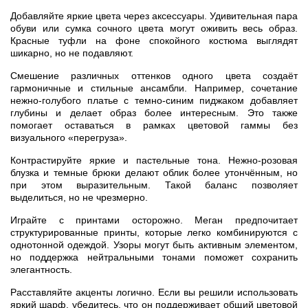
Добавляйте яркие цвета через аксессуары. Удивительная пара
обуви или сумка сочного цвета могут оживить весь образ.
Красные туфли на фоне спокойного костюма выглядят
шикарно, но не подавляют.
Смешение различных оттенков одного цвета создаёт
гармоничные и стильные ансамбли. Например, сочетание
нежно-голубого платье с темно-синим пиджаком добавляет
глубины и делает образ более интересным. Это также
помогает оставаться в рамках цветовой гаммы без
визуального «перегруза».
Контрастируйте яркие и пастельные тона. Нежно-розовая
блузка и темные брюки делают облик более утончённым, но
при этом выразительным. Такой баланс позволяет
выделиться, но не чрезмерно.
Играйте с принтами осторожно. Меган предпочитает
структурированные принты, которые легко комбинируются с
однотонной одеждой. Узоры могут быть активным элементом,
но поддержка нейтральными тонами поможет сохранить
элегантность.
Расставляйте акценты логично. Если вы решили использовать
яркий шарф, убедитесь, что он поддерживает общий цветовой